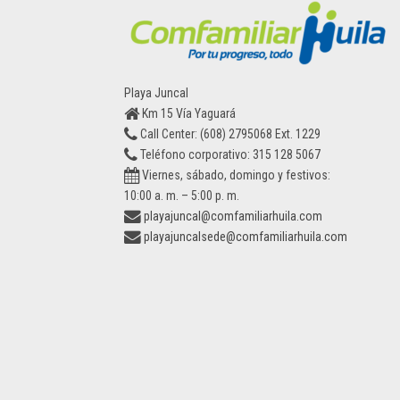
Playa Juncal
Km 15 Vía Yaguará
Call Center: (608) 2795068 Ext. 1229
Teléfono corporativo: 315 128 5067
Viernes, sábado, domingo y festivos:
10:00 a. m. – 5:00 p. m.
playajuncal@comfamiliarhuila.com
playajuncalsede@comfamiliarhuila.com