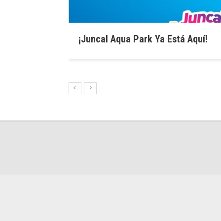
¡Juncal Aqua Park Ya Está Aquí!
Noche De Amigos