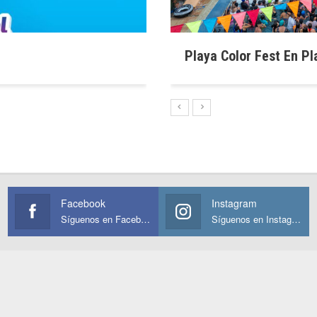
Celebra El Día Del Afil
Playa Color Fest En Pl
Playa Juncal
Facebook
Instagram
Síguenos en Facebook
Síguenos en Instagram