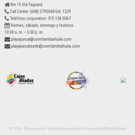
Km 15 Vía Yaguará
Call Center: (608) 2795068 Ext. 1229
Teléfono corporativo: 315 128 5067
Viernes, sábado, domingo y festivos:
10:00 a. m. – 5:00 p. m.
playajuncal@comfamiliarhuila.com
playajuncalsede@comfamiliarhuila.com
© 2026 - Playa Juncal.
Derechos reservados- Desarrollo
QDosNetwork